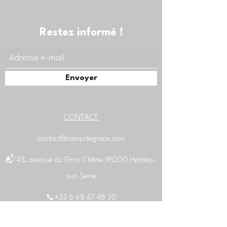
Restez informé !
Envoyer
CONTACT
contact@campdegrace.com
📬
43, avenue du Gros Chêne 95200 Herblay-
sur-Seine
📞+33
6 68 47 48 30
Yann Eyebeyi Académie